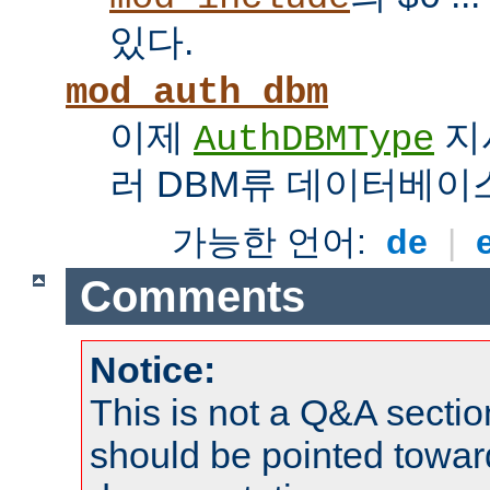
있다.
mod_auth_dbm
이제
지
AuthDBMType
러 DBM류 데이터베이
가능한 언어:
de
|
Comments
Notice:
This is not a Q&A sect
should be pointed towar